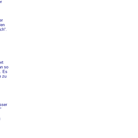
r
er
fen
ch“.
rt
an so
n. Es
h zu
sser
“
g