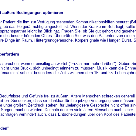
d äußere Bedingungen optimieren
 Patient die ihm zur Verfügung stehenden Kommunikationshilfen benutzt (Bril
 ob das Hörgerät richtig eingestellt ist. Wenn der Kranke im Bett liegt, sollte
sprächspartner leicht im Blick hat. Fragen Sie, ob Sie gut gehört und gesehe
ite des besser hörenden Ohres. Überprüfen Sie, was den Patienten von einem
e Dinge im Raum, Hintergrundgeräusche, Körpersignale wie Hunger, Durst, S
berfordern
sprechen, wenn er einsilbig antwortet ("Erzähl mir mehr darüber"). Geben Si
n nicht unter Druck, sich unbedingt erinnern zu müssen. Musik kann die Erinn
tenansicht scheint besonders die Zeit zwischen dem 15. und 25. Lebensjahr
Bedürfnisse und Gefühle frei zu äußern. Ältere Menschen schrecken generell
bitten. Sie denken, dass sie dankbar für ihre jetzige Versorgung sein müssen.
 unter großem Zeitdruck stehen, für „belanglosere Gespräche nicht offen sin
g Sorgen machen würden. Deshalb denken viele ältere Menschen auch lieber
 Nachfragen verhindert auch, dass Entscheidungen über den Kopf des Patiente
iden
“