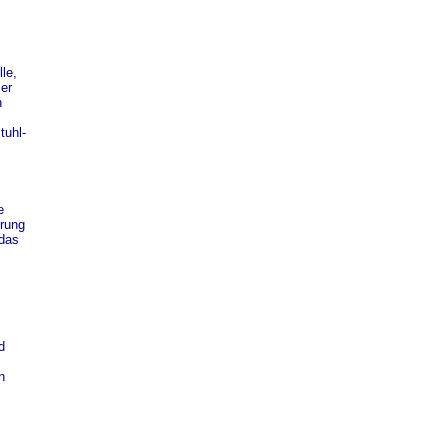
le,
 er
n
tuhl-
e
erung
 das
d
n