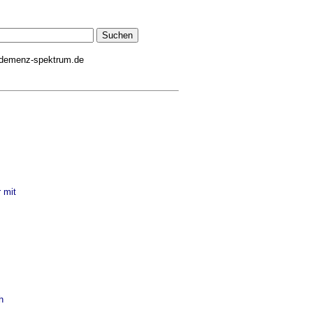
demenz-spektrum.de
 mit
h