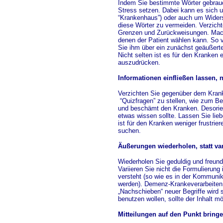
Indem Sie bestimmte Wörter gebrauc
Stress setzen. Dabei kann es sich 
“Krankenhaus”) oder auch um Widersp
diese Wörter zu vermeiden. Verzich
Grenzen und Zurückweisungen. Mache
denen der Patient wählen kann. So ve
Sie ihm über ein zunächst geäußerte
Nicht selten ist es für den Kranken 
auszudrücken.
Informationen einfließen lassen, 
Verzichten Sie gegenüber dem Kranke
“Quizfragen” zu stellen, wie zum Be
und beschämt den Kranken. Desorien
etwas wissen sollte. Lassen Sie lie
ist für den Kranken weniger frustri
suchen.
Äußerungen wiederholen, statt var
Wiederholen Sie geduldig und freund
Variieren Sie nicht die Formulierun
versteht (so wie es in der Kommunik
werden). Demenz-Krankeverarbeiten
„Nachschieben“ neuer Begriffe wird 
benutzen wollen, sollte der Inhalt mö
Mitteilungen auf den Punkt bring