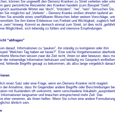
hen, können Sie ungewollt den Demenz-Kranken zu Streit verleiten oder unte
um ganz persönliche Reizwörter des Kranken handeln (zum Beispiel “Geld”,
ruch auslösende Wörter wie “doch”, “trotzdem”, “nie”, “nein”. Versuchen Sie,
ten Sie möglichst auf „Verbote“ – Demenz-Kranke stoßen ohnehin laufend an
n Sie anstelle eines unerfüllbaren Wunsches lieber weitere Vorschläge, unt
rmitteln Sie ihm kleine Erlebnisse von Freiheit und Wichtigkeit, zugleich hel
s „nein“ hinweg. Kommt es dennoch einmal zum Streit, ist dies nicht „gefährli
eine Möglichkeit, sich lebendig zu fühlen und intensive Empfindungen
nicht “abfragen”
n darauf, Informationen zu “pauken”, ihn ständig zu korrigieren oder ihm
ispiel “Welchen Tag haben wir heute?”. Eine solche Vorgehensweise überforde
tierte Menschen wissen zwar die Zeit nicht, ihnen ist aber bewusst, dass m
ber die notwendige Information behutsam und beiläufig ins Gespräch einfließe
erend, fehlende Begriffe gesagt zu bekommen, als allzu lange vergeblich danac
iieren
lich einen Satz oder eine Frage, wenn ein Demenz-Kranker nicht reagiert.
g in der Annahme, dass Ihr Gegenüber andere Begriffe oder Beschreibungen be
ation mit Ausländern oft vorkommt, wenn verschiedene Vokabeln „ausprobiert
 Informationen langsamer und brauchen entsprechend mehr Zeit. Das
sie eher verwirren, als ihnen helfen. Wenn Sie schon eine andere Formulierun
glichst ähnlich sein.
en