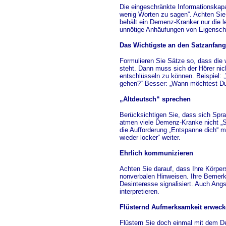
Die eingeschränkte Informationskap
wenig Worten zu sagen”. Achten Sie 
behält ein Demenz-Kranker nur die l
unnötige Anhäufungen von Eigenscha
Das Wichtigste an den Satzanfang
Formulieren Sie Sätze so, dass die 
steht. Dann muss sich der Hörer ni
entschlüsseln zu können. Beispiel: „
gehen?“ Besser: „Wann möchtest Du
„Altdeutsch“ sprechen
Berücksichtigen Sie, dass sich Spr
atmen viele Demenz-Kranke nicht „Sau
die Aufforderung „Entspanne dich“ ma
wieder locker“ weiter.
Ehrlich kommunizieren
Achten Sie darauf, dass Ihre Körper
nonverbalen Hinweisen. Ihre Bemerku
Desinteresse signalisiert. Auch An
interpretieren.
Flüsternd Aufmerksamkeit erwec
Flüstern Sie doch einmal mit dem D