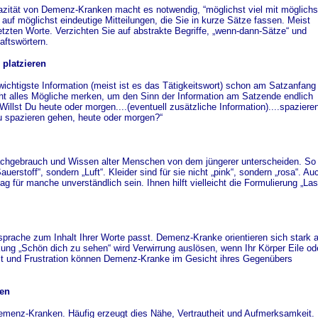
azität von Demenz-Kranken macht es notwendig, “möglichst viel mit möglichs
auf möglichst eindeutige Mitteilungen, die Sie in kurze Sätze fassen. Meist
etzten Worte. Verzichten Sie auf abstrakte Begriffe, „wenn-dann-Sätze“ und
ftswörtern.
 platzieren
wichtigste Information (meist ist es das Tätigkeitswort) schon am Satzanfang
cht alles Mögliche merken, um den Sinn der Information am Satzende endlich
Willst Du heute oder morgen....(eventuell zusätzliche Information)....spaziere
 spazieren gehen, heute oder morgen?“
achgebrauch und Wissen alter Menschen von dem jüngerer unterscheiden. So
erstoff“, sondern „Luft“. Kleider sind für sie nicht „pink“, sondern „rosa“. Au
g für manche unverständlich sein. Ihnen hilft vielleicht die Formulierung „La
sprache zum Inhalt Ihrer Worte passt. Demenz-Kranke orientieren sich stark 
ng „Schön dich zu sehen“ wird Verwirrung auslösen, wenn Ihr Körper Eile od
gst und Frustration können Demenz-Kranke im Gesicht ihres Gegenübers
ken
emenz-Kranken. Häufig erzeugt dies Nähe, Vertrautheit und Aufmerksamkeit.