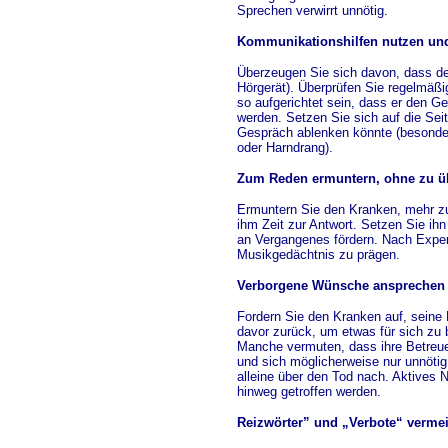
Sprechen verwirrt unnötig.
Kommunikationshilfen nutzen un
Überzeugen Sie sich davon, dass der
Hörgerät). Überprüfen Sie regelmäßig,
so aufgerichtet sein, dass er den Ge
werden. Setzen Sie sich auf die Se
Gespräch ablenken könnte (besonder
oder Harndrang).
Zum Reden ermuntern, ohne zu ü
Ermuntern Sie den Kranken, mehr zu 
ihm Zeit zur Antwort. Setzen Sie ih
an Vergangenes fördern. Nach Exper
Musikgedächtnis zu prägen.
Verborgene Wünsche ansprechen
Fordern Sie den Kranken auf, seine 
davor zurück, um etwas für sich zu 
Manche vermuten, dass ihre Betreuer
und sich möglicherweise nur unnöti
alleine über den Tod nach. Aktives
hinweg getroffen werden.
Reizwörter” und „Verbote“ verme