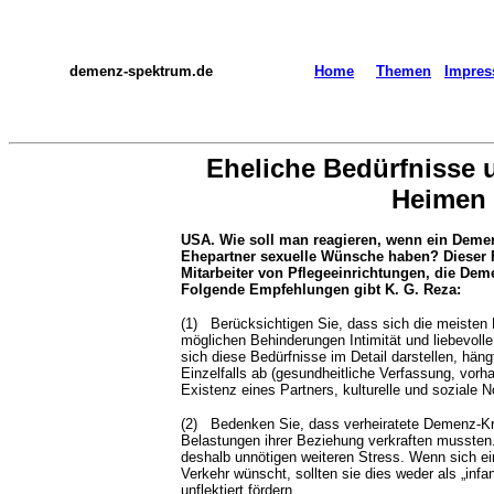
demenz-spektrum.de
Home
Themen
Impre
Eheliche Bedürfnisse 
Heimen
USA. Wie soll man reagieren, wenn ein Deme
Ehepartner sexuelle Wünsche haben? Dieser
Mitarbeiter von Pflegeeinrichtungen, die Dem
Folgende Empfehlungen gibt K. G. Reza:
(1)
Berücksichtigen Sie, dass sich die meiste
möglichen Behinderungen Intimität und liebevo
sich diese Bedürfnisse im Detail darstellen, hän
Einzelfalls ab (gesundheitliche Verfassung, vor
Existenz eines Partners, kulturelle und soziale N
(2)
Bedenken Sie, dass verheiratete Demenz-Kr
Belastungen ihrer Beziehung verkraften mussten
deshalb unnötigen weiteren Stress. Wenn sich ei
Verkehr wünscht, sollten sie dies weder als „infant
unflektiert fördern.