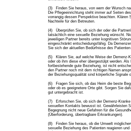
(3)
Finden Sie heraus, von wem der Wunsch na
Die Pflegeeinrichtung steht immer auf Seiten des
vorrangig dessen Perspektive beachten. Klären S
Nachteile für den Betreuten.
(4)
Überprüfen Sie, ob sich der oder die Partn
tatsächlich eine sexuelle Beziehung wünscht. Nic
jeweiligen Partner bereits unter kognitiven Stör
eingeschränkt entscheidungsfähig. Da Demenzen p
Sie sich der aktuellen Bedürfnisse des Patiente
(5)
Klären Sie, auf welche Weise der Demenz-
oder ob ihm diese eher übergestülpt werden. Als I
fortbestehende gute Beziehung, ist nicht entsc
den Partner noch mit dem richtigen Namen anspr
der Beziehungsqualität sind körperliche Signale o
(6)
Fragen Sie sich, ob das Heim die beste Beg
oder ob es geeignetere Orte gibt. Sorgen Sie da
gut untergebracht ist.
(7)
Erforschen Sie, ob sich der Demenz-Kranke 
sexuellen Kontakts bewusst ist. Gewährleisten S
Begegnung nicht neue Gefahren für die Gesundh
(Überforderung, übertragbare Erkrankungen).
(8)
Finden Sie heraus, ob die Umwelt möglicher
sexuelle Beziehung des Patienten reagieren und 