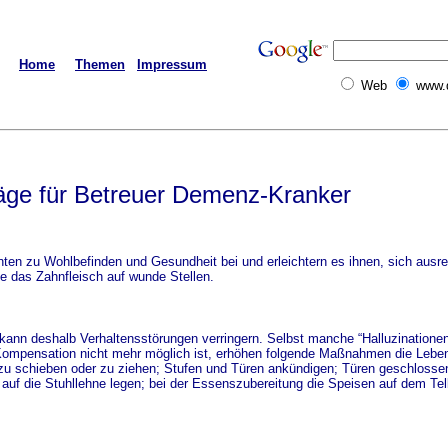
Home
Themen
Impressum
Web
www.
äge für Betreuer Demenz-Kranker
en zu Wohlbefinden und Gesundheit bei und erleichtern es ihnen, sich ausre
e das Zahnfleisch auf wunde Stellen.
d kann deshalb Verhaltensstörungen verringern. Selbst manche “Halluzinatio
ompensation nicht mehr möglich ist, erhöhen folgende Maßnahmen die Lebens
u schieben oder zu ziehen; Stufen und Türen ankündigen; Türen geschlossen 
auf die Stuhllehne legen; bei der Essenszubereitung die Speisen auf dem Tell