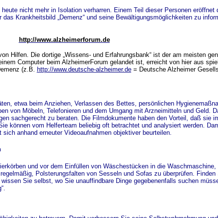
heute nicht mehr in Isolation verharren. Einem Teil dieser Personen eröffnet 
er das Krankheitsbild „Demenz“ und seine Bewältigungsmöglichkeiten zu inform
http://www.alzheimerforum.de
on Hilfen. Die dortige „Wissens- und Erfahrungsbank“ ist der am meisten ge
einem Computer beim AlzheimerForum gelandet ist, erreicht von hier aus spie
 Demenz (z.B.
http://www.deutsche-alzheimer.de
= Deutsche Alzheimer Gesells
täten, etwa beim Anziehen, Verlassen des Bettes, persönlichen Hygienemaß
en von Möbeln, Telefonieren und dem Umgang mit Arzneimitteln und Geld. Da
en sachgerecht zu beraten. Die Filmdokumente haben den Vorteil, daß sie im
 können vom Helferteam beliebig oft betrachtet und analysiert werden. Damit 
 sich anhand erneuter Videoaufnahmen objektiver beurteilen.
n
ierkörben und vor dem Einfüllen von Wäschestücken in die Waschmaschine, 
 regelmäßig, Polsterungsfalten von Sesseln und Sofas zu überprüfen. Finden 
h wissen Sie selbst, wo Sie unauffindbare Dinge gegebenenfalls suchen müs
“.