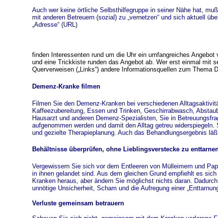
Auch wer keine örtliche Selbsthilfegruppe in seiner Nähe hat, muß 
mit anderen Betreuern (sozial) zu „vernetzen“ und sich aktuell üb
„Adresse“ (URL)
finden Interessenten rund um die Uhr ein umfangreiches Angebot v
und eine Trickkiste runden das Angebot ab. Wer erst einmal mit s
Querverweisen („Links“) andere Informationsquellen zum Thema
Demenz-Kranke filmen
Filmen Sie den Demenz-Kranken bei verschiedenen Alltagsaktivi
Kaffeezubereitung, Essen und Trinken, Geschirrabwasch, Abstaub
Hausarzt und anderen Demenz-Spezialisten, Sie in Betreuungsfrag
aufgenommen werden und damit den Alltag getreu widerspiegeln. Sie
und gezielte Therapieplanung. Auch das Behandlungsergebnis läßt
Behältnisse überprüfen, ohne Lieblingsverstecke zu enttarne
Vergewissern Sie sich vor dem Entleeren von Mülleimern und Pap
in ihnen gelandet sind. Aus dem gleichen Grund empfiehlt es sich
Kranken heraus, aber ändern Sie möglichst nichts daran. Dadurc
unnötige Unsicherheit, Scham und die Aufregung einer „Enttarnung
Verluste gemeinsam betrauern