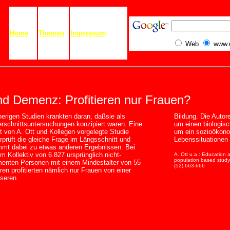
Home
Themen
Impressum
Web
www.
nd Demenz: Profitieren nur Frauen?
herigen Studien krankten daran, daßsie als
Bildung. Die Autore
rschnittsuntersuchungen konzipiert waren. Eine
um einen biologisc
zt von A. Ott und Kollegen vorgelegte Studie
um ein sozioökon
rprüft die gleiche Frage im Längsschnitt und
Lebenssituationen 
mt dabei zu etwas anderen Ergebnissen. Bei
em Kollektiv von 6.827 ursprünglich nicht-
A. Ott u.a.: Education 
population based study
enten Personen mit einem Mindestalter von 55
(52) 663-666
ren profitierten nämlich nur Frauen von einer
seren