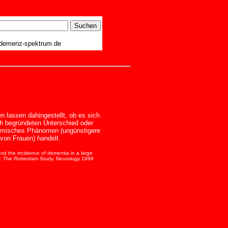
demenz-spektrum.de
n lassen dahingestellt, ob es sich
h begründeten Unterschied oder
omisches Phänomen (ungünstigere
von Frauen) handelt.
and the incidence of dementia in a large
: The Rotterdam Study. Neurology 1999