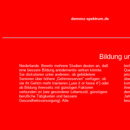
demenz-spektrum.de
Bildung u
Niederlande. Bereits mehrere Studien deuten an, daß
bis
eine bessere Bildung antidementiv wirken könnte.
Que
Sie diskutieren unter anderem, ob gebildetere
jet
Senioren über höhere „Gehirnreserven“ verfügen, ob
übe
sie ihr Gehirn mehr trainieren („use it or loose it“) oder
kom
ob Bildung ihrerseits mit günstigen Faktoren
ihr
verbunden ist (wie gesünderer Lebensstil, günstigere
dem
berufliche Tätigkeiten und bessere
Jah
Gesundheitsversorgung). Alle
bes