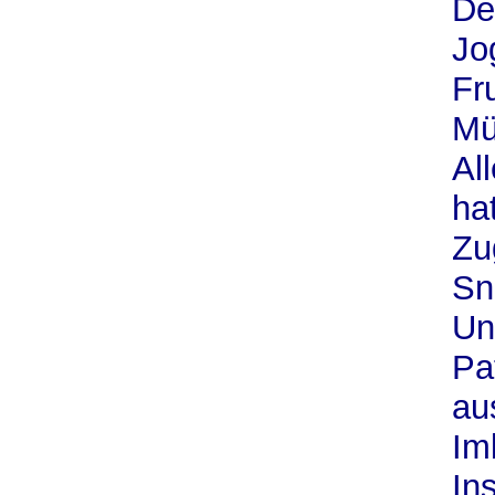
De
Jo
Fr
Mü
Al
ha
Zu
Sn
Un
Pa
au
Im
In