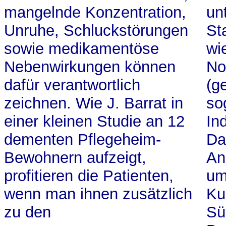
mangelnde Konzentration,
un
Unruhe, Schluckstörungen
St
sowie medikamentöse
wi
Nebenwirkungen können
No
dafür verantwortlich
(g
zeichnen. Wie J. Barrat in
so
einer kleinen Studie an 12
In
dementen Pflegeheim-
Da
Bewohnern aufzeigt,
An
profitieren die Patienten,
um
wenn man ihnen zusätzlich
Ku
zu den
Sü