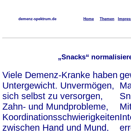
demenz-spektrum.de
Home
Themen
Impre
„Snacks“ normalisier
Viele Demenz-Kranke haben
ge
Untergewicht. Unvermögen,
Ma
sich selbst zu versorgen,
Sn
Zahn- und Mundprobleme,
Mit
Koordinationsschwierigkeiten
In
zwischen Hand und Mund,
err