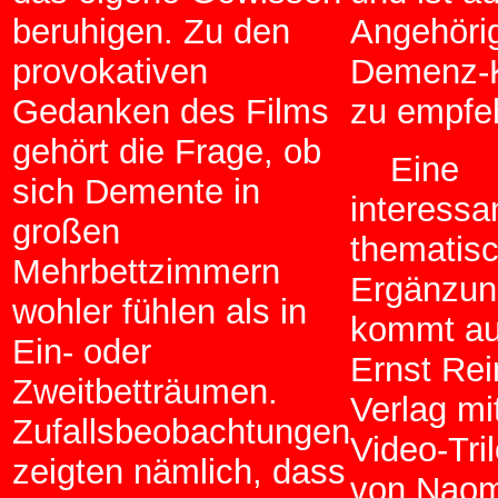
beruhigen. Zu den
Angehöri
provokativen
Demenz-K
Gedanken des Films
zu empfe
gehört die Frage, ob
Eine
sich Demente in
interessa
großen
thematis
Mehrbettzimmern
Ergänzun
wohler fühlen als in
kommt a
Ein- oder
Ernst Rei
Zweitbetträumen.
Verlag mi
Zufallsbeobachtungen
Video-Tri
zeigten nämlich, dass
von Naom