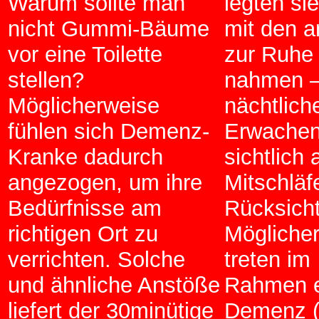
Warum sollte man
legten sie
nicht Gummi-Bäume
mit den 
vor eine Toilette
zur Ruhe
stellen?
nahmen –
Möglicherweise
nächtlic
fühlen sich Demenz-
Erwachen
Kranke dadurch
sichtlich 
angezogen, um ihre
Mitschläf
Bedürfnisse am
Rücksicht
richtigen Ort zu
Mögliche
verrichten. Solche
treten im
und ähnliche Anstöße
Rahmen e
liefert der 30minütige
Demenz (