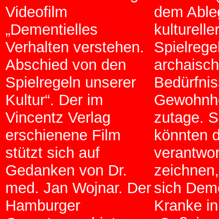
Videofilm
dem Able
„Dementielles
kulturelle
Verhalten verstehen.
Spielrege
Abschied von den
archaisc
Spielregeln unserer
Bedürfni
Kultur“. Der im
Gewohnhe
Vincentz Verlag
zutage. S
erschienene Film
könnten d
stützt sich auf
verantwor
Gedanken von Dr.
zeichnen
med. Jan Wojnar. Der
sich Dem
Hamburger
Kranke in