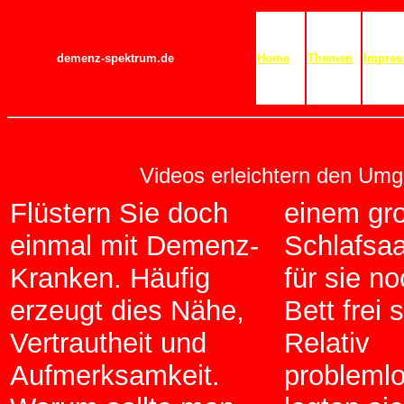
demenz-spektrum.de
Home
Themen
Impre
Videos erleichtern den Um
Flüstern Sie doch
einem gr
einmal mit Demenz-
Schlafsaa
Kranken. Häufig
für sie no
erzeugt dies Nähe,
Bett frei s
Vertrautheit und
Relativ
Aufmerksamkeit.
probleml