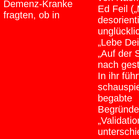
Demenz-Kranke
Ed Feil (
fragten, ob in
desorient
unglücklic
„Lebe Dein
„Auf der 
nach gest
In ihr führ
schauspie
begabte
Begründer
„Validatio
unterschi