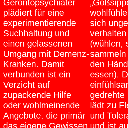
Gerontopsychiater
„Goßsipp
plädiert für eine
wohlfühle
experimentierende
sich ung
Suchhaltung und
verhalten
einen gelassenen
(wühlen, 
Umgang mit Demenz-
sammeln 
Kranken. Damit
den Hän
verbunden ist ein
essen). D
Verzicht auf
einfühls
zupackende Hilfe
gedrehte 
oder wohlmeinende
lädt zu Fle
Angebote, die primär
und Toler
das eigene Gewissen
und ist au