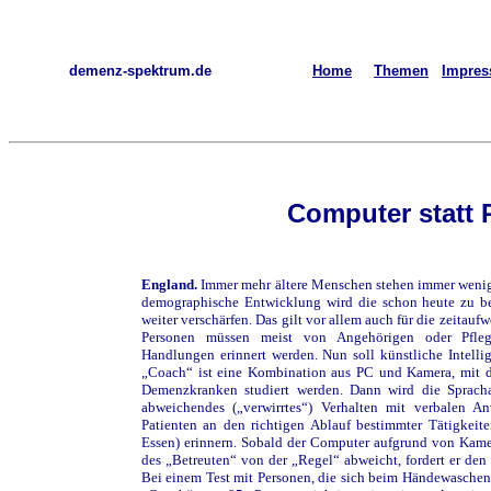
demenz-spektrum.de
Home
Themen
Impre
Computer statt 
England.
Immer mehr ältere Menschen stehen immer wenig
demographische Entwicklung wird die schon heute zu be
weiter verschärfen. Das gilt vor allem auch für die zeita
Personen müssen meist von Angehörigen oder Pfleg
Handlungen erinnert werden. Nun soll künstliche Intelli
„Coach“ ist eine Kombination aus PC und Kamera, mit d
Demenzkranken studiert werden. Dann wird die Sprach
abweichendes („verwirrtes“) Verhalten mit verbalen A
Patienten an den richtigen Ablauf bestimmter Tätigkeit
Essen) erinnern. Sobald der Computer aufgrund von Kam
des „Betreuten“ von der „Regel“ abweicht, fordert er den
Bei einem Test mit Personen, die sich beim Händewaschen w