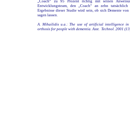
„Coach“ zu 95 Prozent richtig mit seinen Anweisun
Entwicklungsteam, den „Coach“ an zehn tatsächlich
Ergebnisse dieser Studie wird sein, ob sich Demente von 
sagen lassen.
A. Mihailidis u.a.: The use of artificial intelligence i
orthosis for people with dementia. Asst. Technol. 2001 (13