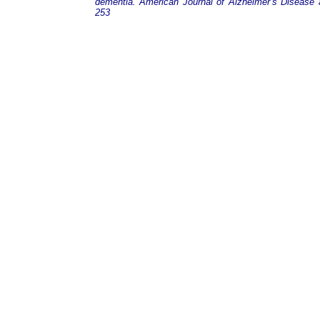
dementia. American Journal of Alzheimer’s Disease
253