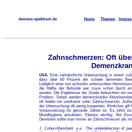
demenz-spektrum.de
Home
Themen
Impre
Zahnschmerzen: Oft übe
Demenzkran
USA.
Eine zahnärztliche Untersuchung in einem zufä
dass über 60 Prozent der schwer dementen Bewo
Lediglich einer von achtzehn untersuchten Heiminsass
die Hälfte der Befunde war zuvor schon durch eine
worden. Die Ergebnisse der Studie beleuchten ein no
Problem: Selten werden demenzkranke Altersheimbe
oft leiden sie unerkannt unter Zahnschmerzen. Auß
der Untersuchung oft wenig kooperativ. Ähnliches gilt
Voraussetzung für gesunde Zähne ist. Es lohnt si
Mundhygiene anzuleiten. Ebenso wichtig: Bei Esss
Dementer sollte man immer an Zahnschmerzen als mö
J. Cohen-Mansfield. u.a.: The underdetection of pai