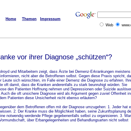
Home
Themen
Impressum
Web
www.
nke vor ihrer
Diagnose „schützen“?
lroyd und Mitarbeitern zeigt, dass Ärzte bei Demenz-Erkrankungen meistens
informieren, nicht aber die Betroffenen selbst. Gegen diese Praxis spricht, d
er Leute sich wünschten, im Falle einer Demenz die Diagnose zu erfahren. Ihr
e oft damit, dass die Kranken anderenfalls zu stark beunruhigt würden. Sie
nose den Patienten Hoffnung nehmen und Depressionen oder Suizide auslöse
 Auch die oft unsichere Diagnose wird als Argument gegen zuviel Offenheit in
dem Patienten diese Unsicherheit nicht ebenso erläutern?
enüber dem Betroffenen offen mit der Diagnose umzugehen: 1. Jeder hat e
 wissen. 2. Der Kranke muss die Möglichkeit haben, seine Zukunftsplanung de
eine notwendig werdende Pflege gegebenenfalls selbst zu organisieren. 3. Wa
e Vormundschaft, über Erbangelegenheiten und Behandlungsarten nicht selbst