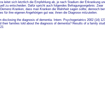
leitet sich letztlich die Empfehlung ab, je nach Stadium der Erkrankung un
uell zu entscheiden. Dafür spricht auch folgendes Befragungsergebnis: Zwar
 Demenz-Kranken, dass man Kranken die Wahrheit sagen sollte; dennoch beri
 es für ihre eigenen Angehörigen gut war, ihnen die Diagnose mitzuteilen.
: On disclosing the diagnosis of dementia. Intern. Psychogeriatrics 2002 (14) 12
d their families told about the diagnosis of dementia? Results of a family stu
221