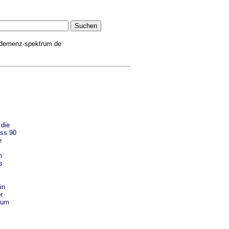
demenz-spektrum.de
 die
ass 90
e
n
s
in
r
rum