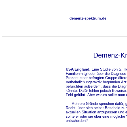
demenz-spektrum.de
Demenz-Kra
USA/England.
Eine Studie von S. Ho
Familienmitglieder über die Diagnose 
Prozent einer befragten Gruppe älter
Verheimlichungstaktik begründen Ärzt
befürchten außerdem, dass die Diag
könnte. Dafür fehlen jedoch Beweise.
Feld geführt. Aber warum sollte man 
Mehrere Gründe sprechen dafür, geg
Recht, über sich selbst Bescheid zu
aktuellen Situation anzupassen und 
sollte er oder sie über eine möglich
entscheiden?