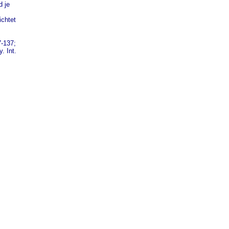
d je
chtet
7-137;
dy.
Int.