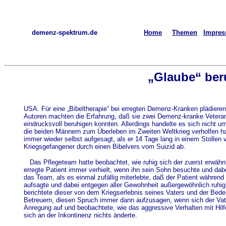
demenz-spektrum.de
Home
Themen
Impre
„Glaube“ ber
USA. Für eine „Bibeltherapie“ bei erregten Demenz-Kranken plädier
Autoren machten die Erfahrung, daß sie zwei Demenz-kranke Veteran
eindrucksvoll beruhigen konnten. Allerdings handelte es sich nicht 
die beiden Männern zum Überleben im Zweiten Weltkrieg verholfen hat
immer wieder selbst aufgesagt, als er 14 Tage lang in einem Stollen v
Kriegsgefangener durch einen Bibelvers vom Suizid ab.
Das Pflegeteam hatte beobachtet, wie ruhig sich der zuerst erwä
erregte Patient immer verhielt, wenn ihn sein Sohn besuchte und dab
das Team, als es einmal zufällig miterlebte, daß der Patient während
aufsagte und dabei entgegen aller Gewohnheit außergewöhnlich ruhig
berichtete dieser von dem Kriegserlebnis seines Vaters und der Be
Betreuern, diesen Spruch immer dann aufzusagen, wenn sich der Vate
Anregung auf und beobachtete, wie das aggressive Verhalten mit Hilfe
sich an der Inkontinenz nichts änderte.