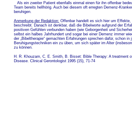
Als ein zweiter Patient ebenfalls einmal einen für ihn offenbar be
Team bereits hellhörig. Auch bei diesem oft erregten Demenz-Kranken
beruhigen.
Anmerkung der Redaktion:
Offenbar handelt es sich hier um Effekte,
beschreibt. Danach ist denkbar, daß die Bibelworte aufgrund der Erfa
positiven Gefühlen verbunden haben (wie Geborgenheit und Sicherheit
selbst ein halbes Jahrhundert und sogar bei einer Demenz immer wie
der „Bibeltherapie“ gemachten Erfahrungen sprechen dafür, schon in 
Beruhigungstechniken ein zu üben, um sich später im Alter (insbeso
zu können.
H. R. Khouzam, C. E. Smith, B. Bisset: Bible Therapy: A treatment of 
Disease. Clinical Gerontologist 1995 (15), 71-74