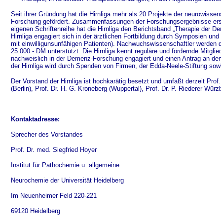
Seit ihrer Gründung hat die Hirnliga mehr als 20 Projekte der neurowisse
Forschung gefördert. Zusammenfassungen der Forschungsergebnisse erschei
eigenen Schriftenreihe hat die Hirnliga den Berichtsband „Therapie der Dem
Hirnliga engagiert sich in der ärztlichen Fortbildung durch Symposien und
mit einwilligunsunfähigen Patienten). Nachwuchswissenschaftler werden d
25.000.- DM unterstützt. Die Hirnliga kennt reguläre und fördernde Mitgli
nachweislich in der Demenz-Forschung engagiert und einen Antrag an den 
der Hirnliga wird durch Spenden von Firmen, der Edda-Neele-Stiftung sow
Der Vorstand der Hirnliga ist hochkarätig besetzt und umfaßt derzeit Prof.
(Berlin), Prof. Dr. H. G. Kroneberg (Wuppertal), Prof. Dr. P. Riederer Wür
Kontaktadresse:
Sprecher des Vorstandes
Prof. Dr. med. Siegfried Hoyer
Institut für Pathochemie u. allgemeine
Neurochemie der Universität Heidelberg
Im Neuenheimer Feld 220-221
69120 Heidelberg