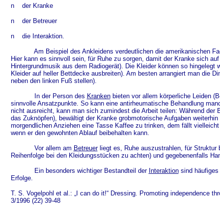
n
der Kranke
n
der Betreuer
n
die Interaktion.
Am Beispiel des Ankleidens verdeutlichen die amerikanischen Fac
Hier kann es sinnvoll sein, für Ruhe zu sorgen, damit der Kranke sich auf
Hintergrundmusik aus dem Radiogerät). Die Kleider können so hingelegt we
Kleider auf heller Bettdecke ausbreiten). Am besten arrangiert man die Di
neben den linken Fuß stellen).
In der Person des
Kranken
bieten vor allem körperliche Leiden (B
sinnvolle Ansatzpunkte. So kann eine antirheumatische Behandlung ma
nicht ausreicht, kann man sich zumindest die Arbeit teilen: Während der 
das Zuknöpfen), bewältigt der Kranke grobmotorische Aufgaben weiterhin 
morgendlichen Anziehen eine Tasse Kaffee zu trinken, dem fällt vielleich
wenn er den gewohnten Ablauf beibehalten kann.
Vor allem am
Betreuer
liegt es, Ruhe auszustrahlen, für Struktur
Reihenfolge bei den Kleidungsstücken zu achten) und gegebenenfalls Ha
Ein besonders wichtiger Bestandteil der
Interaktion
sind häufiges 
Erfolge.
T. S. Vogelpohl et al.: „I can do it!“ Dressing. Promoting independence thr
3/1996 (22) 39-48