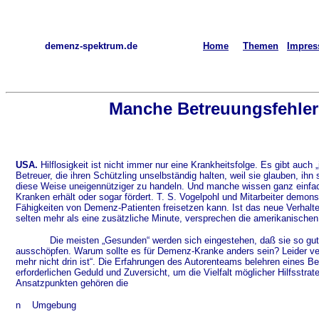
demenz-spektrum.de
Home
Themen
Impre
Manche Betreuungsfehle
USA.
Hilflosigkeit ist nicht immer nur eine Krankheitsfolge. Es gibt auch „
Betreuer, die ihren Schützling unselbständig halten, weil sie glauben, ih
diese Weise uneigennütziger zu handeln. Und manche wissen ganz einfac
Kranken erhält oder sogar fördert. T. S. Vogelpohl und Mitarbeiter demo
Fähigkeiten von Demenz-Patienten freisetzen kann. Ist das neue Verhalten
selten mehr als eine zusätzliche Minute, versprechen die amerikanischen
Die meisten „Gesunden“ werden sich eingestehen, daß sie so gut 
ausschöpfen. Warum sollte es für Demenz-Kranke anders sein? Leider ve
mehr nicht drin ist“. Die Erfahrungen des Autorenteams belehren eines Be
erforderlichen Geduld und Zuversicht, um die Vielfalt möglicher Hilfsstra
Ansatzpunkten gehören die
n
Umgebung