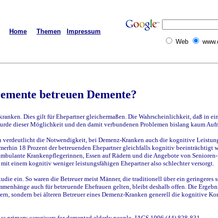
Home
Themen
Impressum
Web
www.
emente betreuen Demente?
ranken. Dies gilt für Ehepartner gleichermaßen. Die Wahrscheinlichkeit, daß in e
se wurde dieser Möglichkeit und den damit verbundenen Problemen bislang kaum Au
 verdeutlicht die Notwendigkeit, bei Demenz-Kranken auch die kognitive Leistung
erhin 18 Prozent der betreuenden Ehepartner gleichfalls kognitiv beeinträchtigt wa
e, ambulante Krankenpflegerinnen, Essen auf Rädern und die Angebote von Seniore
it einem kognitiv weniger leistungsfähigen Ehepartner also schlechter versorgt.
ie ein. So waren die Betreuer meist Männer, die traditionell über ein geringeres 
ammenhänge auch für betreuende Ehefrauen gelten, bleibt deshalb offen. Die Ergebn
tnern, sondern bei älteren Betreuer eines Demenz-Kranken generell die kognitive K
s as primary caregivers for demented elderly people. JAGS 1996 (44) 828-831