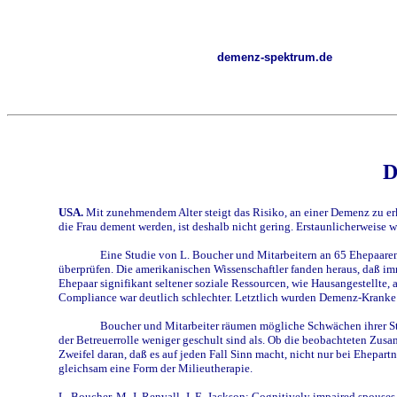
demenz-spektrum.de
D
USA.
Mit zunehmendem Alter steigt das Risiko, an einer Demenz zu erk
die Frau dement werden, ist deshalb nicht gering. Erstaunlicherwei
Eine Studie von L. Boucher und Mitarbeitern an 65 Ehepaaren
überprüfen. Die amerikanischen Wissenschaftler fanden heraus, daß imm
Ehepaar signifikant seltener soziale Ressourcen, wie Hausangestellt
Compliance war deutlich schlechter. Letztlich wurden Demenz-Kranke m
Boucher und Mitarbeiter räumen mögliche Schwächen ihrer Stud
der Betreuerrolle weniger geschult sind als. Ob die beobachteten Zus
Zweifel daran, daß es auf jeden Fall Sinn macht, nicht nur bei Ehepar
gleichsam eine Form der Milieutherapie.
L. Boucher, M. J. Renvall, J. E. Jackson: Cognitively impaired spouse