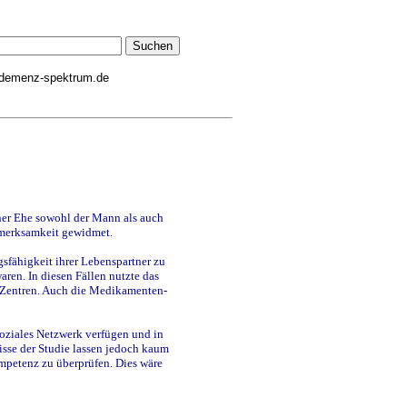
demenz-spektrum.de
iner Ehe sowohl der Mann als auch
fmerksamkeit gewidmet.
sfähigkeit ihrer Lebenspartner zu
ren. In diesen Fällen nutzte das
n-Zentren. Auch die Medikamenten-
soziales Netzwerk verfügen und in
isse der Studie lassen jedoch kaum
ompetenz zu überprüfen. Dies wäre