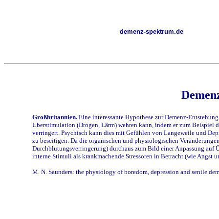
demenz-spektrum.de
Demenz 
Großbritannien.
Eine interessante Hypothese zur Demenz-Entstehung s
Überstimulation (Drogen, Lärm) wehren kann, indem er zum Beispiel d
verringert. Psychisch kann dies mit Gefühlen von Langeweile und Depre
zu beseitigen. Da die organischen und physiologischen Veränderungen
Durchblutungsverringerung) durchaus zum Bild einer Anpassung auf Üb
interne Stimuli als krankmachende Stressoren in Betracht (wie Angst un
M. N. Saunders: the physiology of boredom, depression and senile de