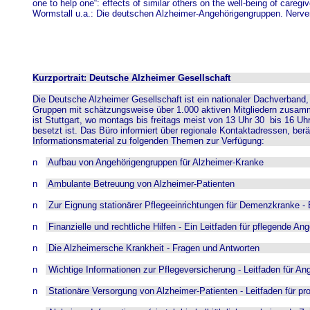
one to help one“: effects of similar others on the well-being of careg
Wormstall u.a.: Die deutschen Alzheimer-Angehörigengruppen. Nerve
Kurzportrait: Deutsche Alzheimer Gesellschaft
Die Deutsche Alzheimer Gesellschaft ist ein nationaler Dachverband,
Gruppen mit schätzungsweise über 1.000 aktiven Mitgliedern zusam
ist Stuttgart, wo montags bis freitags meist von 13 Uhr 30
bis 16 Uh
besetzt ist. Das Büro informiert über regionale Kontaktadressen, ber
Informationsmaterial zu folgenden Themen zur Verfügung:
n
Aufbau von Angehörigengruppen für Alzheimer-Kranke
n
Ambulante Betreuung von Alzheimer-Patienten
n
Zur Eignung stationärer Pflegeeinrichtungen für Demenzkranke - 
n
Finanzielle und rechtliche Hilfen - Ein Leitfaden für pflegende A
n
Die Alzheimersche Krankheit - Fragen und Antworten
n
Wichtige Informationen zur Pflegeversicherung - Leitfaden für An
n
Stationäre Versorgung von Alzheimer-Patienten - Leitfaden für pro