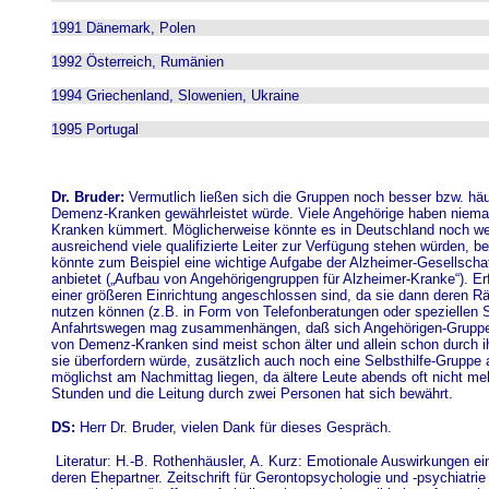
1991 Dänemark, Polen
1992 Österreich, Rumänien
1994 Griechenland, Slowenien, Ukraine
1995 Portugal
Dr. Bruder:
Vermutlich ließen sich die Gruppen noch besser bzw. häuf
Demenz-Kranken gewährleistet würde. Viele Angehörige haben niema
Kranken kümmert. Möglicherweise könnte es in Deutschland noch w
ausreichend viele qualifizierte Leiter zur Verfügung stehen würden, 
könnte zum Beispiel eine wichtige Aufgabe der Alzheimer-Gesellschaft
anbietet („Aufbau von Angehörigengruppen für Alzheimer-Kranke“). E
einer größeren Einrichtung angeschlossen sind, da sie dann deren R
nutzen können (z.B. in Form von Telefonberatungen oder speziellen 
Anfahrtswegen mag zusammenhängen, daß sich Angehörigen-Gruppen 
von Demenz-Kranken sind meist schon älter und allein schon durch 
sie überfordern würde, zusätzlich auch noch eine Selbsthilfe-Grupp
möglichst am Nachmittag liegen, da ältere Leute abends oft nicht m
Stunden und die Leitung durch zwei Personen hat sich bewährt.
DS:
Herr Dr. Bruder, vielen Dank für dieses Gespräch.
Literatur: H.-B. Rothenhäusler, A. Kurz: Emotionale Auswirkungen e
deren Ehepartner. Zeitschrift für Gerontopsychologie und -psychiatrie 1