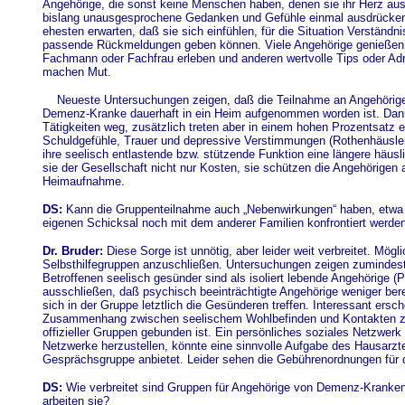
Angehörige, die sonst keine Menschen haben, denen sie ihr Herz auss
bislang unausgesprochene Gedanken und Gefühle einmal ausdrücken
ehesten erwarten, daß sie sich einfühlen, für die Situation Verständni
passende Rückmeldungen geben können. Viele Angehörige genießen es
Fachmann oder Fachfrau erleben und anderen wertvolle Tips oder Ad
machen Mut.
Neueste Untersuchungen zeigen, daß die Teilnahme an Angehörige
Demenz-Kranke dauerhaft in ein Heim aufgenommen worden ist. Dann f
Tätigkeiten weg, zusätzlich treten aber in einem hohen Prozentsatz 
Schuldgefühle, Trauer und depressive Verstimmungen (Rothenhäusle
ihre seelisch entlastende bzw. stützende Funktion eine längere häus
sie der Gesellschaft nicht nur Kosten, sie schützen die Angehörigen
Heimaufnahme.
DS:
Kann die Gruppenteilnahme auch „Nebenwirkungen“ haben, etwa w
eigenen Schicksal noch mit dem anderer Familien konfrontiert werde
Dr. Bruder:
Diese Sorge ist unnötig, aber leider weit verbreitet. Mögl
Selbsthilfegruppen anzuschließen. Untersuchungen zeigen zumindest
Betroffenen seelisch gesünder sind als isoliert lebende Angehörige (P
ausschließen, daß psychisch beeinträchtigte Angehörige weniger bere
sich in der Gruppe letztlich die Gesünderen treffen. Interessant ers
Zusammenhang zwischen seelischem Wohlbefinden und Kontakten zu ä
offizieller Gruppen gebunden ist. Ein persönliches soziales Netzwerk 
Netzwerke herzustellen, könnte eine sinnvolle Aufgabe des Hausarzt
Gesprächsgruppe anbietet. Leider sehen die Gebührenordnungen für d
DS:
Wie verbreitet sind Gruppen für Angehörige von Demenz-Kranken
arbeiten sie?