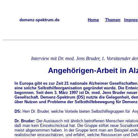
demenz-spektrum.de
Home
Themen
Impre
Interview mit Dr. med. Jens Bruder, 1. Vorsitzender de
Angehörigen-Arbeit in A
In Europa gibt es zur Zeit 21 nationale Alzheimer Gesellschaften
eine solche Selbsthilfeorganisation gegründet wurde. Die Entwic
begonnen. Seit dem 3. März 1997 ist Dr. med. Jens Bruder neuer
Gesellschaft. Demenz-Spektrum (DS) nutzte die Gelegenheit, d
über Nutzen und Probleme der Selbsthilfebewegung für Demenz
DS:
Herr Dr. Bruder, welche Vorteile bieten Selbsthilfegruppen für
An
Dr. Bruder:
Der Austausch mit ähnlich betroffenen Menschen relativie
daß man kein Einzelschicksal hat. Die Gruppe stiftet neue Sozialkon
meist abgenommen haben. In der Gruppe lernt man am Beispiel ander
realistischer einzuschätzen, und erfährt, welche Ressourcen und Defi