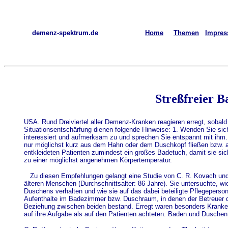
demenz-spektrum.de
Home
Themen
Impre
Streßfreier B
USA. Rund Dreiviertel aller Demenz-Kranken reagieren erregt, sobal
Situationsentschärfung dienen folgende Hinweise: 1. Wenden Sie si
interessiert und aufmerksam zu und sprechen Sie entspannt mit ihm
nur möglichst kurz aus dem Hahn oder dem Duschkopf fließen bzw. a
entkleideten Patienten zumindest ein großes Badetuch, damit sie si
zu einer möglichst angenehmen Körpertemperatur.
Zu diesen Empfehlungen gelangt eine Studie von C. R. Kovach und 
älteren Menschen (Durchschnittsalter: 86 Jahre). Sie untersuchte,
Duschens verhalten und wie sie auf das dabei beteiligte Pflegepersona
Aufenthalte im Badezimmer bzw. Duschraum, in denen der Betreuer de
Beziehung zwischen beiden bestand. Erregt waren besonders Kranke,
auf ihre Aufgabe als auf den Patienten achteten. Baden und Duschen