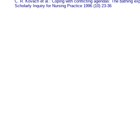
C. R. Kovach et al.: Coping with conflicting agendas: The bathing exp
Scholarly Inquiry for Nursing Practice 1996 (10) 23-36