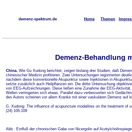
demenz-spektrum.de
Home
Themen
Impre
Demenz-Behandlung m
China.
Wie Gu Xudong berichtet, zeigen bislang drei Studien, daß Deme
chinesischer Medizin profitieren. Zwei Untersuchungen registrierten de
nachdem diese konventionelle Akupunktur sowie Injektionen in Akupunktur
setzte zusätzlich auch Heilpflanzen ein. Die dritte Untersuchung objekti
von EEG-Aufzeichnungen. Diese ließen eine Zunahme der EEG-Aktivität,
Wellen verringerten sich etwas. Parallel dazu verbesserten sich Gedächtn
des Autors scheinen vor allem Kranke mit einer vaskulären Demenz auf 
G. Xudong: The influence of acupuncture modalities on the treatment of s
(24) 105-109
Abb.: Einfluß der chronischen Gabe von Nicergolin auf Acetylcholinspiege