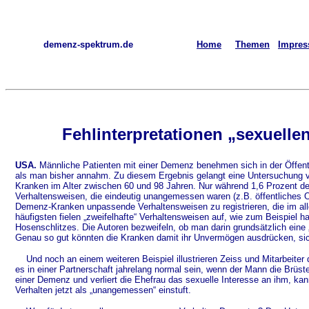
demenz-spektrum.de
Home
Themen
Impre
Fehlinterpretationen „sexuelle
USA.
Männliche Patienten mit einer Demenz benehmen sich in der Öffentli
als man bisher annahm. Zu diesem Ergebnis gelangt eine Untersuchung 
Kranken im Alter zwischen 60 und 98 Jahren. Nur während 1,6 Prozent 
Verhaltensweisen, die eindeutig unangemessen waren (z.B. öffentliches 
Demenz-Kranken unpassende Verhaltensweisen zu registrieren, die im a
häufigsten fielen „zweifelhafte“ Verhaltensweisen auf, wie zum Beispiel
Hosenschlitzes. Die Autoren bezweifeln, ob man darin grundsätzlich eine
Genau so gut könnten die Kranken damit ihr Unvermögen ausdrücken, sich
Und noch an einem weiteren Beispiel illustrieren Zeiss und Mitarbeite
es in einer Partnerschaft jahrelang normal sein, wenn der Mann die Brüst
einer Demenz und verliert die Ehefrau das sexuelle Interesse an ihm, kann
Verhalten jetzt als „unangemessen“ einstuft.