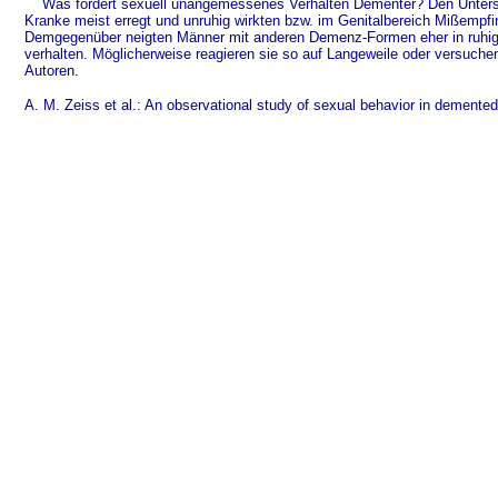
Was fördert sexuell unangemessenes Verhalten Dementer? Den Untersuc
Kranke meist erregt und unruhig wirkten bzw. im Genitalbereich Mißempfi
Demgegenüber neigten Männer mit anderen Demenz-Formen eher in ruhig
verhalten. Möglicherweise reagieren sie so auf Langeweile oder versuche
Autoren.
A. M. Zeiss et al.: An observational study of sexual behavior in demente