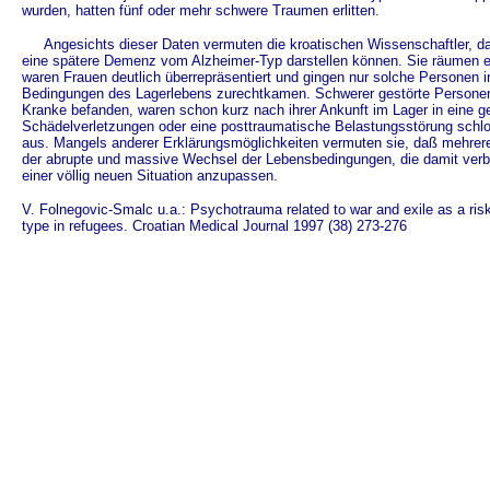
wurden, hatten fünf oder mehr schwere Traumen erlitten.
Angesichts dieser Daten vermuten die kroatischen Wissenschaftler, da
eine spätere Demenz vom Alzheimer-Typ darstellen können. Sie räumen ei
waren Frauen deutlich überrepräsentiert und gingen nur solche Personen in
Bedingungen des Lagerlebens zurechtkamen. Schwerer gestörte Personen
Kranke befanden, waren schon kurz nach ihrer Ankunft im Lager in eine ger
Schädelverletzungen oder eine posttraumatische Belastungsstörung schl
aus. Mangels anderer Erklärungsmöglichkeiten vermuten sie, daß mehrer
der abrupte und massive Wechsel der Lebensbedingungen, die damit verb
einer völlig neuen Situation anzupassen.
V. Folnegovic-Smalc u.a.: Psychotrauma related to war and exile as a risk
type in refugees. Croatian Medical Journal 1997 (38) 273-276