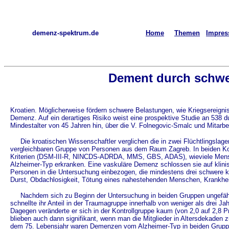
demenz-spektrum.de
Home
Themen
Impre
Dement durch schwe
Kroatien. Möglicherweise fördern schwere Belastungen, wie Kriegsereigni
Demenz. Auf ein derartiges Risiko weist eine prospektive Studie an 538 
Mindestalter von 45 Jahren hin, über die V. Folnegovic-Smalc und Mitarbei
Die kroatischen Wissenschaftler verglichen die in zwei Flüchtlingslag
vergleichbaren Gruppe von Personen aus dem Raum Zagreb. In beiden Koll
Kriterien (DSM-III-R, NINCDS-ADRDA, MMS, GBS, ADAS), wieviele Mens
Alzheimer-Typ erkranken. Eine vaskuläre Demenz schlossen sie auf klini
Personen in die Untersuchung einbezogen, die mindestens drei schwere k
Durst, Obdachlosigkeit, Tötung eines nahestehenden Menschen, Krankheit
Nachdem sich zu Beginn der Untersuchung in beiden Gruppen ungefähr
schnellte ihr Anteil in der Traumagruppe innerhalb von weniger als drei Ja
Dagegen veränderte er sich in der Kontrollgruppe kaum (von 2,0 auf 2,8 
blieben auch dann signifikant, wenn man die Mitglieder in Altersdekaden 
dem 75. Lebensjahr waren Demenzen vom Alzheimer-Typ in beiden Gruppen g