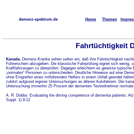
demenz-spektrum.de
Home
Themen
Impre
Fahrtüchtigkeit 
Kanada.
Demenz-Kranke sehen selten ein, daß ihre Fahrtüchtigkeit nachläß
Führerschein abzugeben. Die klassische Fahrprüfung eignet sich wenig,
Kraftfahrzeugen zu überprüfen. Dagegen erleichtern es gewisse typische F
„normalen“ Personen zu unterscheiden. Deutliche Hinweise auf eine Demenz 
ohne Eingreifen eines mitfahrenden Helfers in einem Unfall geendet hätte
zuletzt aufgrund eigener Untersuchungen an älteren Autofahrern. Der kana
Untersuchung immerhin 25 Prozent der dementen Testteilnehmer normale 
A. R. Dobbs: Evaluating the driving competence of dementia patients. Al
Suppl. 1) 8-12