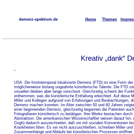
demenz-spektrum.de
Home
Themen
Impre
Kreativ „dank“ 
¨
USA. Die frontotemporal lokalisierte Demenz (FTD) ist eine Form der
möglicherweise bislang ungeahnte künstlerische Talente. Die FTD zer
visuellen bleiben aber lange verschont. Gleichzeitig scheint der Funk
enthemmen, was die künstlerische Entfaltung erleichtert. Auf diese
Miller und Kollegen aufgrund von Erfahrungen und Beobachtungen, die
Demenz machen konnten. Im Alter zwischen 50 und 60 Jahren zeigten 
einer beginnenden Demenz, gleichzeitig begannen die Patienten auch
Fotografieren künstlerisch zu betätigen. Ihre Werke bestachen durc
Abstraktion. Die amerikanischen Wissenschaftler weisen darauf hin, 
Gogh) dadurch auszeichneten, daß sie mit sozialen Konventionen br
Krankheiten litten. Es sei nicht auszuschließen, schreiben Miller un
Zusammenhänge und Abläufe bei künstlerischen Prozessen eröffnet.